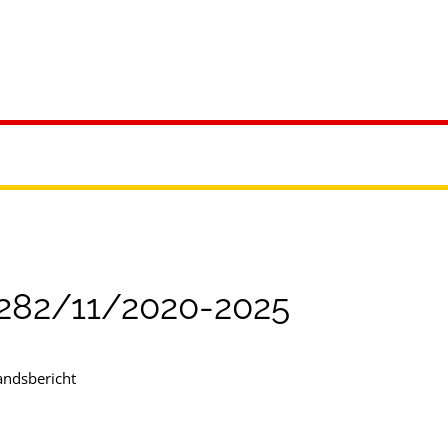
ürgerservice
Leben & Soziales
Tourismus & F
 282/11/2020-2025
andsbericht