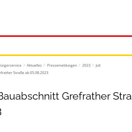
ürgerservice
Leben & Soziales
Tourismus & F
Bürgerservice
Aktuelles
Pressemeldungen
2023
Juli
frather Straße ab 05.08.2023
Bauabschnitt Grefrather Str
3