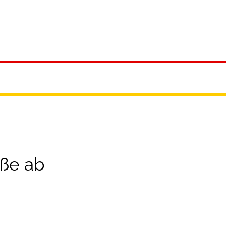
reizeit
aße ab