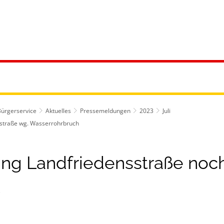
ürgerservice
Leben & Soziales
Tourismus & F
Bürgerservice
Aktuelles
Pressemeldungen
2023
Juli
sstraße wg. Wasserrohrbruch
ung Landfriedensstraße noc
3