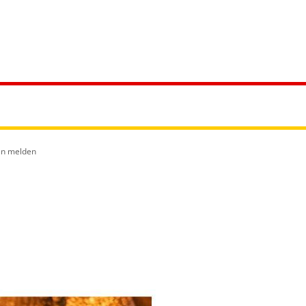
reizeit
en melden