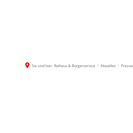
Rathaus & B
Sie sind hier:
Rathaus & Bürgerservice
Aktuelles
Press
2026