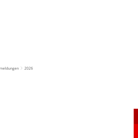
ürgerservice
Leben & Soziales
Tourismus & F
emeldungen
2026