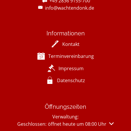
+49 2836 9155-700
info@wachtendonk.de
Informationen
Kontakt
Terminvereinbarung
Impressum
Datenschutz
Öffnungszeiten
Verwaltung:
Klicken, um weitere Öffnungs- oder Schließzeiten 
Geschlossen:
öffnet heute um 08:00 Uhr