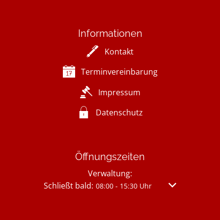
Informationen
Kontakt
Terminvereinbarung
Impressum
Datenschutz
Öffnungszeiten
Verwaltung:
Klicken, um weitere Öffnungs- oder Schließzei
Schließt bald:
Von 08:00 bis 
08:00
-
15:30
Uhr