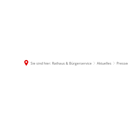
Rathaus & B
Sie sind hier:
Rathaus & Bürgerservice
Aktuelles
Press
2022