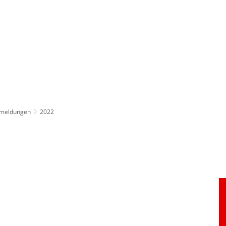
ürgerservice
Leben & Soziales
Tourismus & F
emeldungen
2022